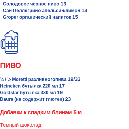
13
Солодовое черное пиво
13
Сан Пеллегрино апельсин/лимон
15
Groper органический напиток
ПИВО
19/33
¼ / ½ Moretti разливногопива
17
Heineken бутылка 220 мл
19
Goldstar бутылка 330 мл
23
Daura (не содержит глютен)
Добавки к сладким блинам 5 ₪
Темный шоколад