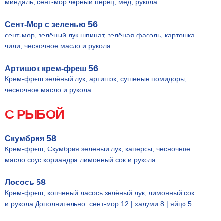
миндаль, сент-мор черный перец, мед, рукола
56
Сент-Мор с зеленью
сент-мор, зелёный лук шпинат, зелёная фасоль, картошка
чили, чесночное масло и рукола
56
Артишок крем-фреш
Крем-фреш зелёный лук, артишок, сушеные помидоры,
чесночное масло и рукола
С РЫБОЙ
58
Скумбрия
Крем-фреш, Скумбрия зелёный лук, каперсы, чесночное
масло соус кориандра лимонный сок и рукола
58
Лосось
Крем-фреш, копченый ласось зелёный лук, лимонный сок
и рукола Дополнительно: сент-мор 12 | халуми 8 | яйцо 5