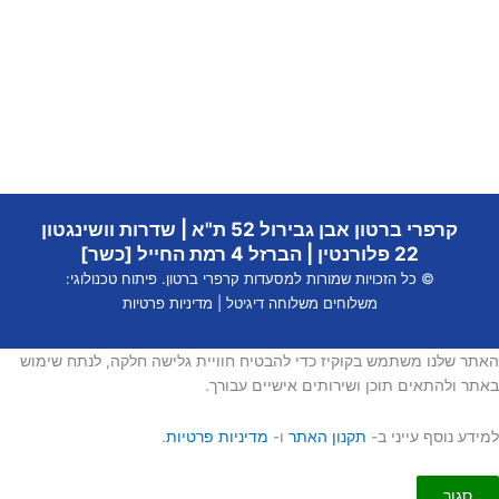
קרפרי ברטון אבן גבירול 52 ת"א | שדרות וושינגטון
22 פלורנטין | הברזל 4 רמת החייל [כשר]
© כל הזכויות שמורות למסעדות קרפרי ברטון. פיתוח טכנולוגי:
משלוחים
משלוחה דיגיטל
|
מדיניות פרטיות
שלנו משתמש בקוקיז כדי להבטיח חוויית גלישה חלקה, לנתח שימוש
ולהתאים תוכן ושירותים אישיים עבורך.
 נוסף עייני ב-
תקנון האתר
ו-
מדיניות פרטיות
.
גור