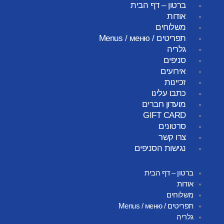
ברטון – דף הבית
אודות
משלוחים
תפריטים / Menus / меню
גלריה
סניפים
אירועים
זכיינות
כתבו עלינו
מועדון חברים
GIFT CARD
סרטונים
צרו קשר
נגישות הסניפים
ברטון – דף הבית
אודות
משלוחים
תפריטים / Menus / меню
גלריה