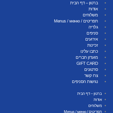
ילוג
ברטון – דף הבית
תוכן
אודות
משלוחים
תפריטים / Menus / меню
גלריה
סניפים
אירועים
זכיינות
כתבו עלינו
מועדון חברים
GIFT CARD
סרטונים
צרו קשר
נגישות הסניפים
ברטון – דף הבית
אודות
משלוחים
תפריטים / Menus / меню