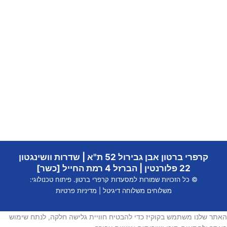
קרפרי ברטון אבן גבירול 52 ת"א | שדרות וושינגטון
22 פלורנטין | הברזל 4 רמת החייל [כשר]
© כל הזכויות שמורות למסעדות קרפרי ברטון. פיתוח טכנולוגי:
משלוחים
משלוחה דיגיטל
|
מדיניות פרטיות
ו משתמש בקוקיז כדי להבטיח חוויית גלישה חלקה, לנתח שימוש