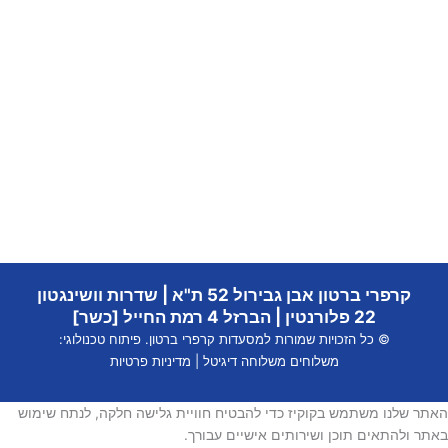
קרפרי ברטון אבן גבירול 52 ת"א | שדרות וושינגטון
22 פלורנטין | הברזל 4 רמת החייל [כשר]
© כל הזכויות שמורות למסעדות קרפרי ברטון. פיתוח טכנולוגי:
משלוחים
משלוחה דיגיטל
|
מדיניות פרטיות
שלנו משתמש בקוקיז כדי להבטיח חוויית גלישה חלקה, לנתח שימוש
ולהתאים תוכן ושירותים אישיים עבורך.