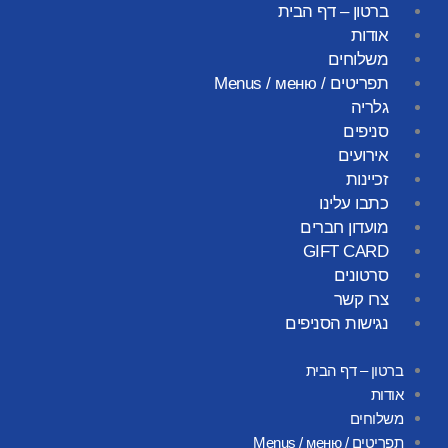
ילוג
ברטון – דף הבית
תוכן
אודות
משלוחים
תפריטים / Menus / меню
גלריה
סניפים
אירועים
זכיינות
כתבו עלינו
מועדון חברים
GIFT CARD
סרטונים
צרו קשר
נגישות הסניפים
ברטון – דף הבית
אודות
משלוחים
תפריטים / Menus / меню